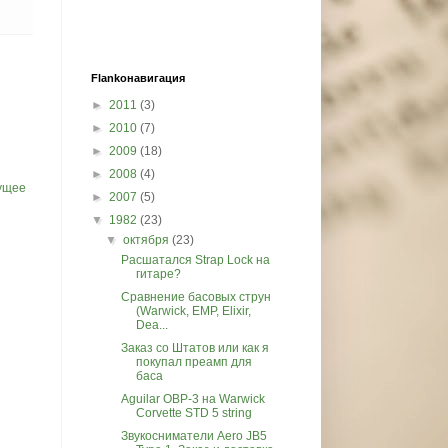
Flankонавигация
►
2011
(3)
►
2010
(7)
►
2009
(18)
►
2008
(4)
ущее
►
2007
(5)
▼
1982
(23)
▼
октября
(23)
Расшатался Strap Lock на
гитаре?
Сравнение басовых струн
(Warwick, EMP, Elixir,
Dea...
Заказ со Штатов или как я
покупал преамп для
баса
Aguilar OBP-3 на Warwick
Corvette STD 5 string
Звукосниматели Aero JB5