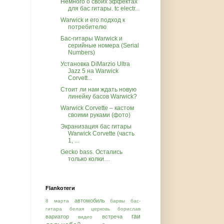
Немного о своих эффектах
для бас гитары. tc electr...
Warwick и его подход к
потребителю
Бас-гитары Warwick и
серийные номера (Serial
Numbers)
Установка DiMarzio Ultra
Jazz 5 на Warwick
Corvett...
Стоит ли нам ждать новую
линейку басов Warwick?
Warwick Corvette – кастом
своими руками (фото)
Экранизация бас гитары
Warwick Corvette (часть
1, ...
Gecko bass. Остались
только колки…
Flankотеги
автомобиль
8 марта
барвы
бас-
гитара
белая церковь
борислав
гаи
вариатор
встреча
видео