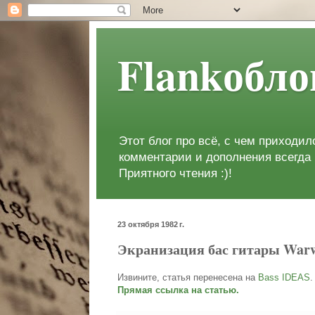
Flankобло
Этот блог про всё, с чем приходи
комментарии и дополнения всегда 
Приятного чтения :)!
23 октября 1982 г.
Экранизация бас гитары Warwic
Извините, статья перенесена на
Bass IDEAS
.
Прямая ссылка на статью.