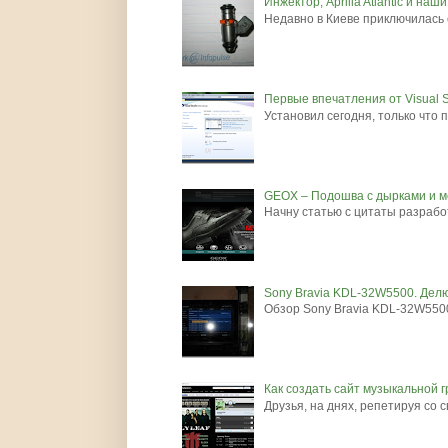
Инжектор, Aprilia Atlantic и наш
Недавно в Киеве приключилась с
Первые впечатления от Visual S
Установил сегодня, только что 
GEOX – Подошва с дырками и м
Начну статью с цитаты разр
Sony Bravia KDL-32W5500. Дел
Обзор Sony Bravia KDL-32W5500 Н
Как создать сайт музыкальной 
Друзья, на днях, репетируя со 