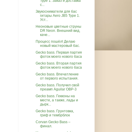
Type 1. Заказ и доставка
с...
Звукосниматели для бас
гитары Aero JB5 Type 1.
Уст...
Неоновые цветные струны
DR Neon. Внешний вид,
каче...
Процесс пошёл! Делаю
новый мастеровый бас.
Gecko bass. Первая партия
фоток моего нового баса
Gecko bass. Вторая партия
фоток моего нового баса
Gecko bass. Впечатление
от первого испытания.
Gecko bass. Получил свой
преамп Aguilar OBP-3
Gecko bass. Гекконы на
месте, а также, лады и
дырк...
Gecko bass. Грунтовка,
гриф и тембрблок
Corvan Gecko Bass –
финал.