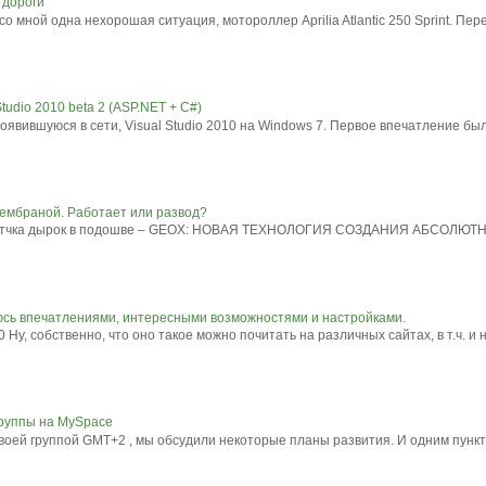
и дороги
о мной одна нехорошая ситуация, мотороллер Aprilia Atlantic 250 Sprint. Пер
tudio 2010 beta 2 (ASP.NET + C#)
появившуюся в сети, Visual Studio 2010 на Windows 7. Первое впечатление б
ембраной. Работает или развод?
аботчка дырок в подошве – GEOX: НОВАЯ ТЕХНОЛОГИЯ СОЗДАНИЯ АБСОЛЮТН
юсь впечатлениями, интересными возможностями и настройками.
у, собственно, что оно такое можно почитать на различных сайтах, в т.ч. и на
группы на MySpace
своей группой GMT+2 , мы обсудили некоторые планы развития. И одним пункт