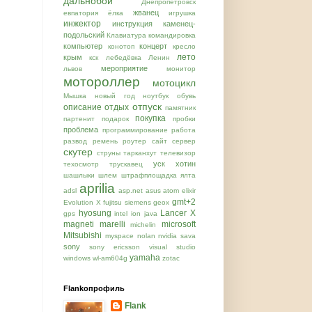
дальнобой
Днепропетровск
жванец
евпатория
ёлка
игрушка
инжектор
инструкция
каменец-
подольский
Клавиатура
командировка
компьютер
концерт
конотоп
кресло
лето
крым
кск
лебедёвка
Ленин
мероприятие
львов
монитор
мотороллер
мотоцикл
Мышка
новый год
ноутбук
обувь
отпуск
описание
отдых
памятник
покупка
партенит
подарок
пробки
проблема
программирование
работа
развод
ремень
роутер
сайт
сервер
скутер
струны
тарканхут
телевизор
уск
хотин
техосмотр
трускавец
шашлыки
шлем
штрафплощадка
ялта
aprilia
adsl
asp.net
asus
atom
elixir
gmt+2
Evolution X
fujitsu siemens
geox
hyosung
Lancer X
gps
intel
ion
java
magneti marelli
microsoft
michelin
Mitsubishi
myspace
nolan
nvidia
sava
sony
sony ericsson
visual studio
yamaha
windows
wl-am604g
zotac
Flankопрофиль
Flank