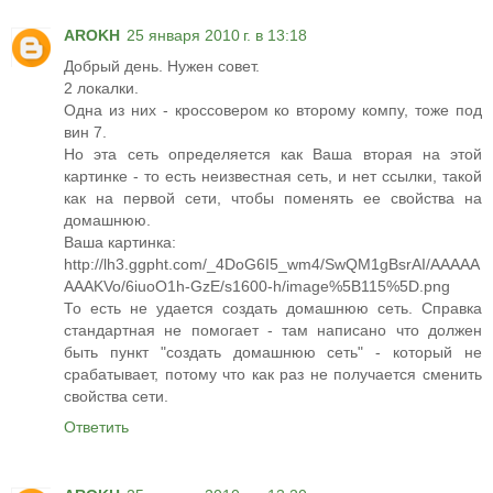
AROKH
25 января 2010 г. в 13:18
Добрый день. Нужен совет.
2 локалки.
Одна из них - кроссовером ко второму компу, тоже под
вин 7.
Но эта сеть определяется как Ваша вторая на этой
картинке - то есть неизвестная сеть, и нет ссылки, такой
как на первой сети, чтобы поменять ее свойства на
домашнюю.
Ваша картинка:
http://lh3.ggpht.com/_4DoG6I5_wm4/SwQM1gBsrAI/AAAAA
AAAKVo/6iuoO1h-GzE/s1600-h/image%5B115%5D.png
То есть не удается создать домашнюю сеть. Справка
стандартная не помогает - там написано что должен
быть пункт "создать домашнюю сеть" - который не
срабатывает, потому что как раз не получается сменить
свойства сети.
Ответить